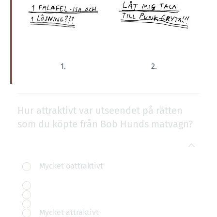
1.
2.
Hur attraktivt var utseendet på rätten
som du köpte från Bob Hunds matvagn?
Mycket oattraktivt
Mycket attraktivt